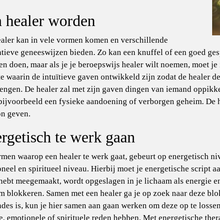
 healer worden
aler kan in vele vormen komen en verschillende
atieve geneeswijzen bieden. Zo kan een knuffel of een goed ges
en doen, maar als je je beroepswijs healer wilt noemen, moet je 
e waarin de intuïtieve gaven ontwikkeld zijn zodat de healer d
engen. De healer zal met zijn gaven dingen van iemand oppikk
 bijvoorbeeld een fysieke aandoening of verborgen geheim. De h
on geven.
rgetisch te werk gaan
men waarop een healer te werk gaat, gebeurt op energetisch niv
neel en spiritueel niveau. Hierbij moet je energetische script aa
hebt meegemaakt, wordt opgeslagen in je lichaam als energie en 
m blokkeren. Samen met een healer ga je op zoek naar deze blo
des is, kun je hier samen aan gaan werken om deze op te lossen.
e, emotionele of spirituele reden hebben. Met
energetische ther