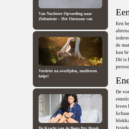
Een
Van Nuchtere Opvoeding naar
Zielsmissie – Het Ontstaan van
Een he
altern
iedere
de mat
kan br
Dit is
perso
Verdriet na overlijden, mediteren
helpt!
Ene
De vor
emotio
leven 
lichaa
blokka
fysiek
De Kracht van de Beste Dry Brush