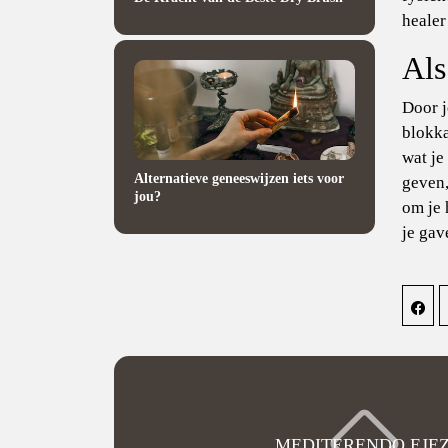
healer
Als
Door j
blokka
wat je
Alternatieve geneeswijzen iets voor
geven,
jou?
om je 
je gav
MEDITERENDO EJE