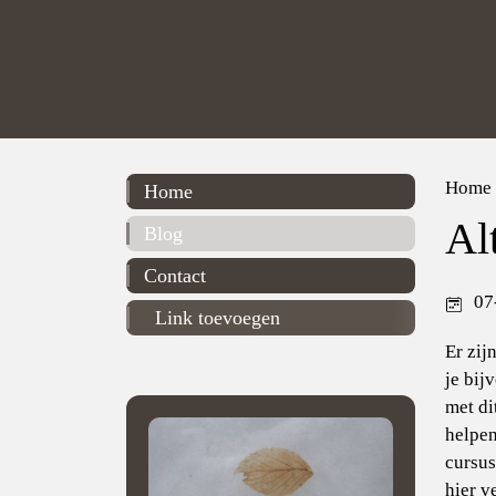
Home
Home
Al
Blog
Contact
07
Link toevoegen
Er zij
je bij
met di
helpen
cursus
hier v